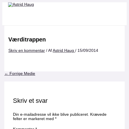
Gå
Navn*
Email*
Websted
til
indholdet
Værditrappen
Skriv en kommentar
/ Af
Astrid Haug
/
15/09/2014
←
Forrige Medie
Skriv et svar
Din e-mailadresse vil ikke blive publiceret.
Krævede
felter er markeret med
*