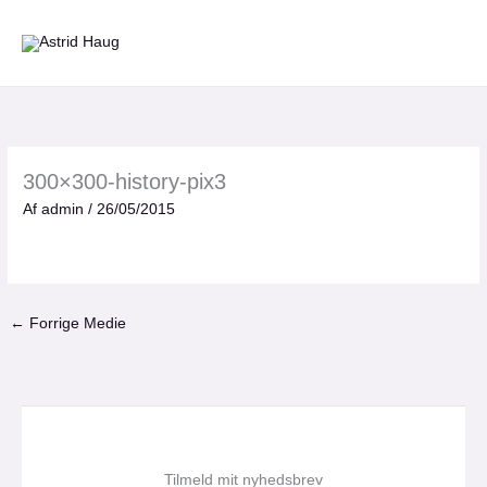
Gå
til
indholdet
300×300-history-pix3
Af
admin
/
26/05/2015
←
Forrige Medie
Tilmeld mit nyhedsbrev