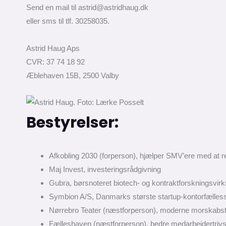
Send en mail til astrid@astridhaug.dk
eller sms til tlf. 30258035.
Astrid Haug Aps
CVR: 37 74 18 92
Æblehaven 15B, 2500 Valby
Bestyrelser:
Afkobling 2030 (forperson), hjælper SMV’ere med at r
Maj Invest, investeringsrådgivning
Gubra, børsnoteret biotech- og kontraktforskningsvi
Symbion A/S, Danmarks største startup-kontorfælles
Nørrebro Teater (næstforperson), moderne morskabs
Fælleshaven (næstforperson), bedre medarbejdertriv