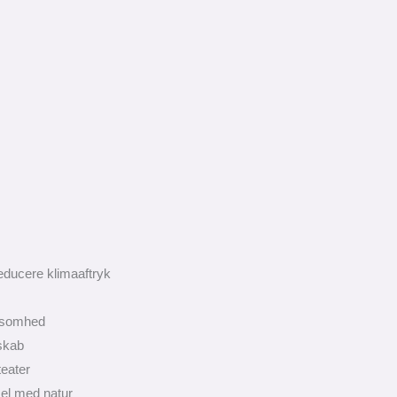
educere klimaaftryk
rksomhed
skab
teater
sel med natur