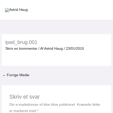
Gå
til
indholdet
ipad_brug.001
Skriv en kommentar
/ Af
Astrid Haug
/
23/01/2015
←
Forrige Medie
Skriv et svar
Din e-mailadresse vil ikke blive publiceret.
Krævede felter
er markeret med
*