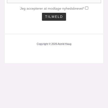
Jeg accepterer at modtage nyhedsbrevet*
Copyright © 2026 Astrid Haug
CLOS
THIS
MOD
Få mit nyhedsbrev med
en aktuel analyse 1
gang om måneden.