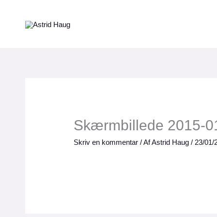
Gå
til
indholdet
Skærmbillede 2015-01
Skriv en kommentar
/ Af
Astrid Haug
/
23/01/