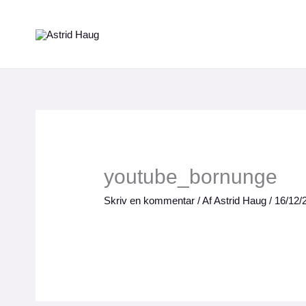
Gå
til
indholdet
youtube_bornunge
Skriv en kommentar
/ Af
Astrid Haug
/
16/12/