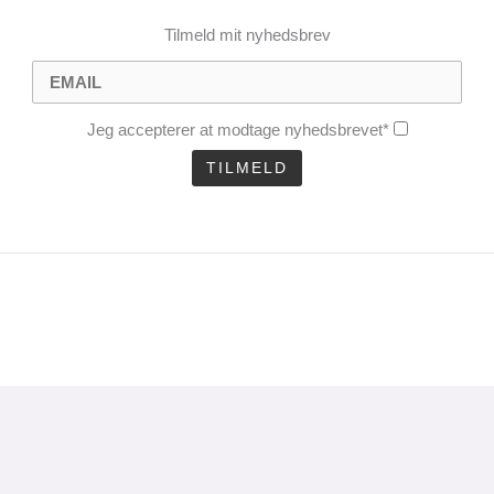
Tilmeld mit nyhedsbrev
Jeg accepterer at modtage nyhedsbrevet*
CLOSE
THIS
MODULE
uel analyse 1 gang