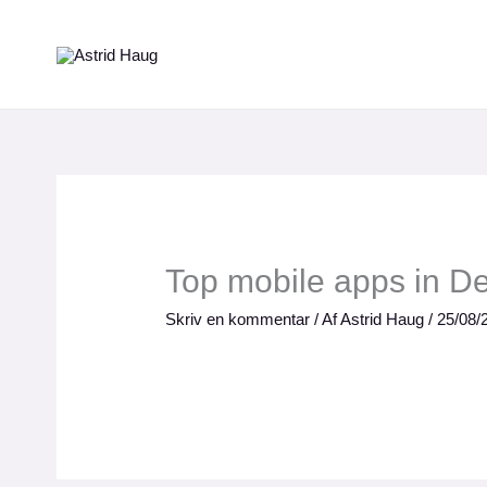
Gå
til
indholdet
Top mobile apps in D
Skriv en kommentar
/ Af
Astrid Haug
/
25/08/