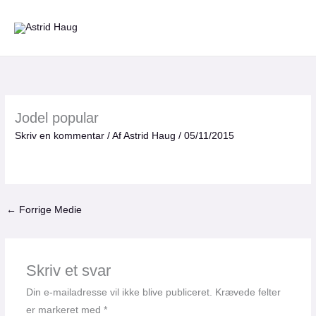
Gå
til
indholdet
Jodel popular
Skriv en kommentar
/ Af
Astrid Haug
/
05/11/2015
←
Forrige Medie
Skriv et svar
Din e-mailadresse vil ikke blive publiceret.
Krævede felter
er markeret med
*