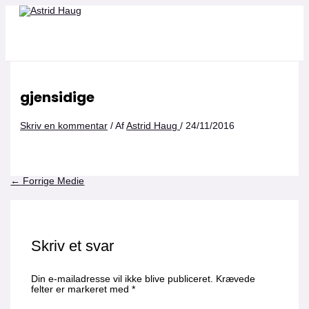
Gå
Navn*
Email*
Websted
til
indholdet
gjensidige
Skriv en kommentar
/ Af
Astrid Haug
/
24/11/2016
←
Forrige Medie
Skriv et svar
Din e-mailadresse vil ikke blive publiceret.
Krævede
felter er markeret med
*