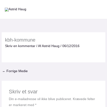
Gå
til
indholdet
kbh-kommune
Skriv en kommentar
/ Af
Astrid Haug
/
06/12/2016
←
Forrige Medie
Skriv et svar
Din e-mailadresse vil ikke blive publiceret.
Krævede felter
er markeret med
*