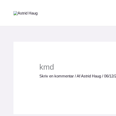
Gå
til
indholdet
kmd
Skriv en kommentar
/ Af
Astrid Haug
/
06/12/