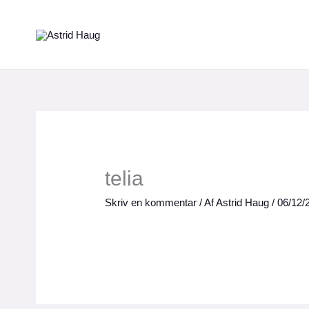
Gå
til
indholdet
telia
Skriv en kommentar
/ Af
Astrid Haug
/
06/12/