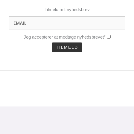
Tilmeld mit nyhedsbrev
Jeg accepterer at modtage nyhedsbrevet*
CLOSE
THIS
uel analyse 1 gang
MODULE