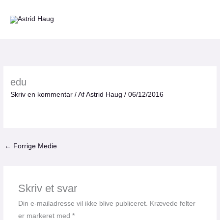
Gå
til
indholdet
edu
Skriv en kommentar
/ Af
Astrid Haug
/
06/12/2016
←
Forrige Medie
Skriv et svar
Din e-mailadresse vil ikke blive publiceret.
Krævede felter
er markeret med
*