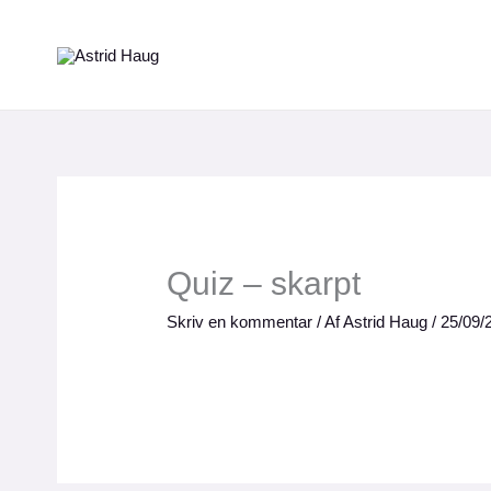
Gå
til
indholdet
Quiz – skarpt
Skriv en kommentar
/ Af
Astrid Haug
/
25/09/