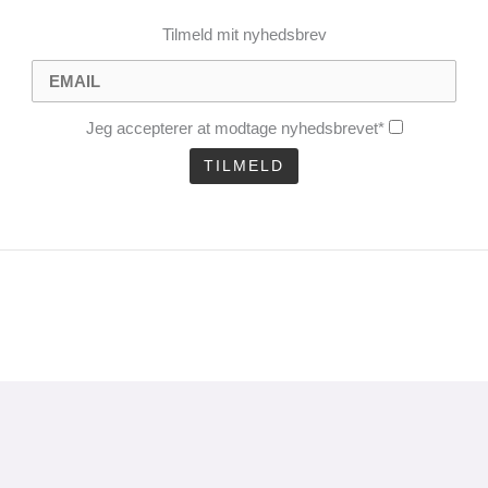
Tilmeld mit nyhedsbrev
Jeg accepterer at modtage nyhedsbrevet*
CLOSE
THIS
MODULE
uel analyse 1 gang