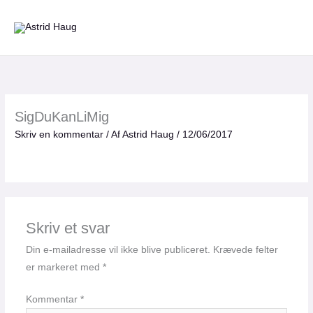
Gå
til
indholdet
SigDuKanLiMig
Skriv en kommentar
/ Af
Astrid Haug
/
12/06/2017
Skriv et svar
Din e-mailadresse vil ikke blive publiceret.
Krævede felter
er markeret med
*
Kommentar
*