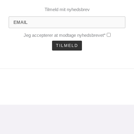
Tilmeld mit nyhedsbrev
Jeg accepterer at modtage nyhedsbrevet*
CLOSE
THIS
MODULE
uel analyse 1 gang