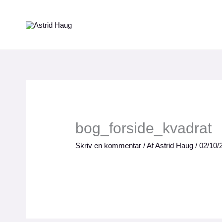
Gå
til
indholdet
bog_forside_kvadrat
Skriv en kommentar
/ Af
Astrid Haug
/
02/10/