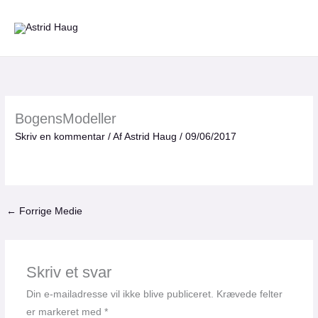
Gå
til
indholdet
BogensModeller
Skriv en kommentar
/ Af
Astrid Haug
/
09/06/2017
←
Forrige Medie
Skriv et svar
Din e-mailadresse vil ikke blive publiceret.
Krævede felter
er markeret med
*