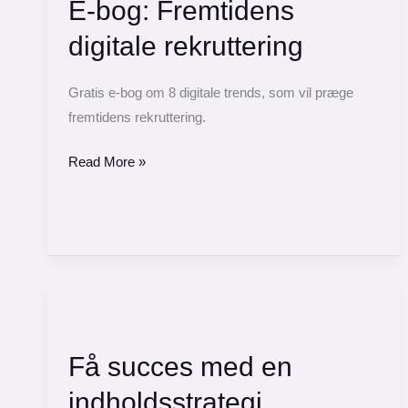
E-bog: Fremtidens
Fremtidens
digitale
digitale rekruttering
rekruttering
Gratis e-bog om 8 digitale trends, som vil præge
fremtidens rekruttering.
Read More »
Få
succes
Få succes med en
med
en
indholdsstrategi