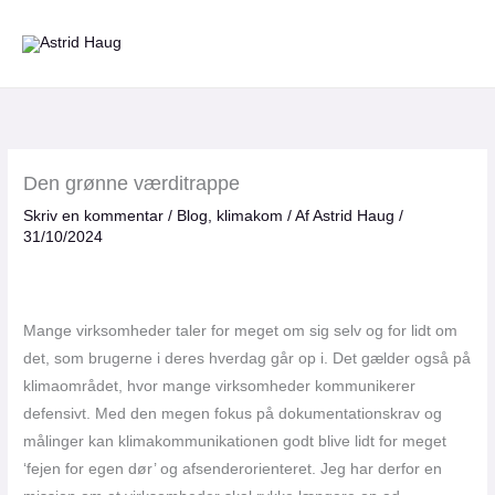
Gå
til
indholdet
Den grønne værditrappe
Skriv en kommentar
/
Blog
,
klimakom
/ Af
Astrid Haug
/
31/10/2024
Mange virksomheder taler for meget om sig selv og for lidt om
det, som brugerne i deres hverdag går op i. Det gælder også på
klimaområdet, hvor mange virksomheder kommunikerer
defensivt. Med den megen fokus på dokumentationskrav og
målinger kan klimakommunikationen godt blive lidt for meget
‘fejen for egen dør’ og afsenderorienteret. Jeg har derfor en