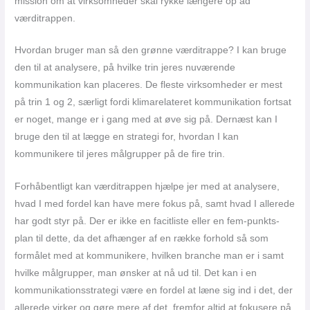
mission om at virksomheder skal rykke længere op ad
værditrappen.
Hvordan bruger man så den grønne værditrappe? I kan bruge
den til at analysere, på hvilke trin jeres nuværende
kommunikation kan placeres. De fleste virksomheder er mest
på trin 1 og 2, særligt fordi klimarelateret kommunikation fortsat
er noget, mange er i gang med at øve sig på. Dernæst kan I
bruge den til at lægge en strategi for, hvordan I kan
kommunikere til jeres målgrupper på de fire trin.
Forhåbentligt kan værditrappen hjælpe jer med at analysere,
hvad I med fordel kan have mere fokus på, samt hvad I allerede
har godt styr på. Der er ikke en facitliste eller en fem-punkts-
plan til dette, da det afhænger af en række forhold så som
formålet med at kommunikere, hvilken branche man er i samt
hvilke målgrupper, man ønsker at nå ud til. Det kan i en
kommunikationsstrategi være en fordel at læne sig ind i det, der
allerede virker og gøre mere af det, fremfor altid at fokusere på