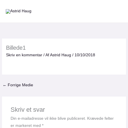
Gå
til
indholdet
Billede1
Skriv en kommentar
/ Af
Astrid Haug
/
10/10/2018
←
Forrige Medie
Skriv et svar
Din e-mailadresse vil ikke blive publiceret.
Krævede felter
er markeret med
*