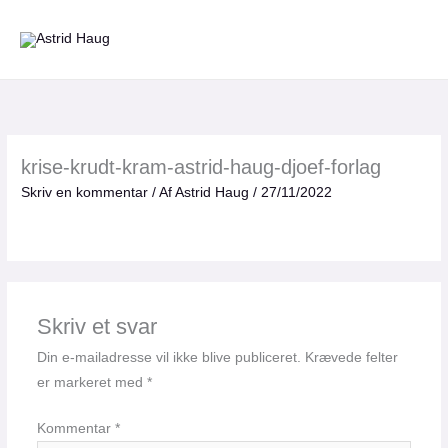
Gå
til
indholdet
krise-krudt-kram-astrid-haug-djoef-forlag
Skriv en kommentar
/ Af
Astrid Haug
/
27/11/2022
Skriv et svar
Din e-mailadresse vil ikke blive publiceret.
Krævede felter
er markeret med
*
Kommentar
*