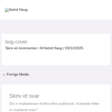
Gå
til
indholdet
bog-cover
Skriv en kommentar
/ Af
Astrid Haug
/
03/12/2025
←
Forrige Medie
Skriv et svar
Din e-mailadresse vil ikke blive publiceret.
Krævede felter
er markeret med
*