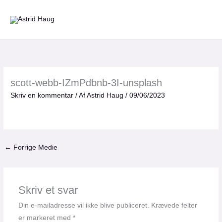
Gå
til
indholdet
scott-webb-IZmPdbnb-3I-unsplash
Skriv en kommentar
/ Af
Astrid Haug
/
09/06/2023
←
Forrige Medie
Skriv et svar
Din e-mailadresse vil ikke blive publiceret.
Krævede felter
er markeret med
*