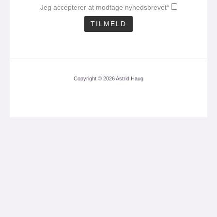
Jeg accepterer at modtage nyhedsbrevet*
Copyright © 2026 Astrid Haug
CLOS
THIS
MOD
Få mit nyhedsbrev med
en aktuel analyse 1
gang om måneden.