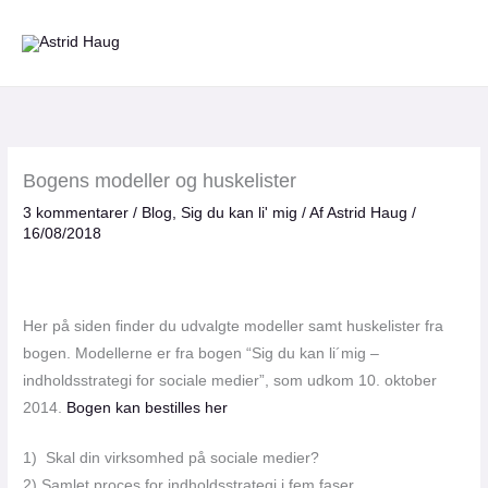
Gå
til
indholdet
Bogens modeller og huskelister
3 kommentarer
/
Blog
,
Sig du kan li' mig
/ Af
Astrid Haug
/
16/08/2018
Her på siden finder du udvalgte modeller samt huskelister fra
bogen. Modellerne er fra bogen “Sig du kan li´mig –
indholdsstrategi for sociale medier”, som udkom 10. oktober
2014.
Bogen kan bestilles her
1) Skal din virksomhed på sociale medier?
2) Samlet proces for indholdsstrategi i fem faser