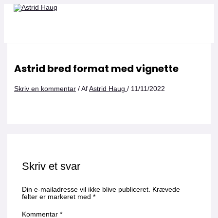
Gå
Navn*
Email*
Websted
til
indholdet
Astrid bred format med vignette
Skriv en kommentar
/ Af
Astrid Haug
/
11/11/2022
Skriv et svar
Din e-mailadresse vil ikke blive publiceret.
Krævede
felter er markeret med
*
Kommentar
*