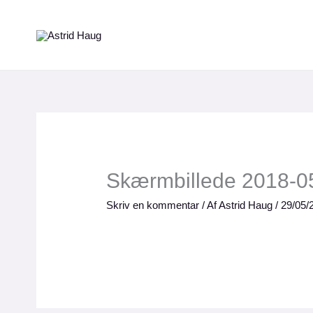
Gå
til
indholdet
Skærmbillede 2018-05
Skriv en kommentar
/ Af
Astrid Haug
/
29/05/