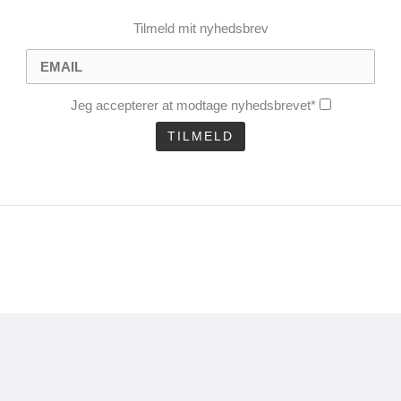
Tilmeld mit nyhedsbrev
Jeg accepterer at modtage nyhedsbrevet*
CLOSE
THIS
MODULE
uel analyse 1 gang