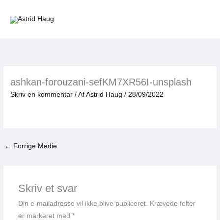
Gå
til
indholdet
ashkan-forouzani-sefKM7XR56I-unsplash
Skriv en kommentar
/ Af
Astrid Haug
/
28/09/2022
←
Forrige Medie
Skriv et svar
Din e-mailadresse vil ikke blive publiceret.
Krævede felter
er markeret med
*