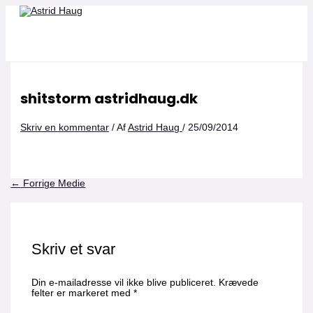
Gå
Navn*
Email*
Websted
Navn*
Email*
Websted
til
indholdet
shitstorm astridhaug.dk
Skriv en kommentar
/ Af
Astrid Haug
/
25/09/2014
←
Forrige Medie
Skriv et svar
Din e-mailadresse vil ikke blive publiceret.
Krævede
felter er markeret med
*