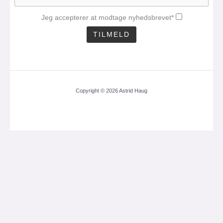
Jeg accepterer at modtage nyhedsbrevet*
Copyright © 2026 Astrid Haug
CLOS
THIS
MOD
Få mit nyhedsbrev med
en aktuel analyse 1
gang om måneden.