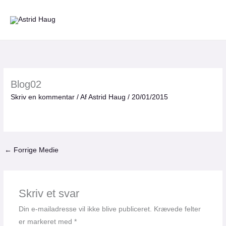
Gå
til
indholdet
Blog02
Skriv en kommentar
/ Af
Astrid Haug
/
20/01/2015
←
Forrige Medie
Skriv et svar
Din e-mailadresse vil ikke blive publiceret.
Krævede felter
er markeret med
*