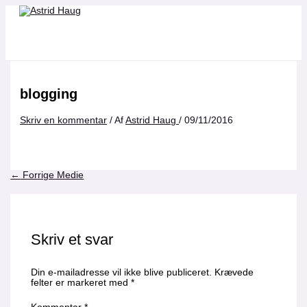
Gå
Navn*
Email*
Websted
til
indholdet
blogging
Skriv en kommentar
/ Af
Astrid Haug
/
09/11/2016
←
Forrige Medie
Skriv et svar
Din e-mailadresse vil ikke blive publiceret.
Krævede
felter er markeret med
*