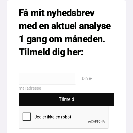
THIS
MOD
Få mit nyhedsbrev
med en aktuel analyse
1 gang om måneden.
Tilmeld dig her:
Email
Din e-
mailadresse
Tilmeld