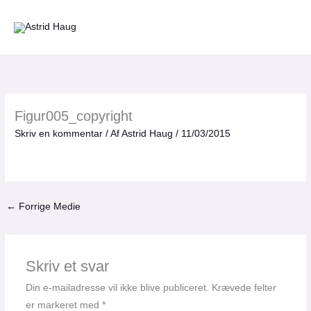
Gå
til
indholdet
Figur005_copyright
Skriv en kommentar
/ Af
Astrid Haug
/
11/03/2015
←
Forrige Medie
Skriv et svar
Din e-mailadresse vil ikke blive publiceret.
Krævede felter
er markeret med
*