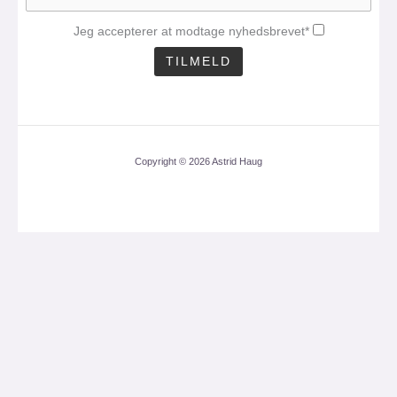
Jeg accepterer at modtage nyhedsbrevet*
Copyright © 2026 Astrid Haug
CLO
THI
MOD
Få mit nyhedsbrev med
en aktuel analyse 1
gang om måneden.