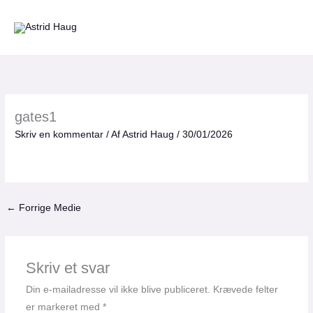
Gå
til
indholdet
gates1
Skriv en kommentar
/ Af
Astrid Haug
/
30/01/2026
←
Forrige Medie
Skriv et svar
Din e-mailadresse vil ikke blive publiceret.
Krævede felter
er markeret med
*