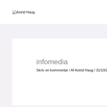
Gå
til
indholdet
infomedia
Skriv en kommentar
/ Af
Astrid Haug
/
31/10/