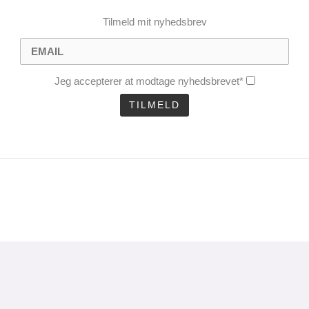
Tilmeld mit nyhedsbrev
Jeg accepterer at modtage nyhedsbrevet*
CLOSE
THIS
MODULE
uel analyse 1 gang