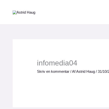
Gå
til
indholdet
infomedia04
Skriv en kommentar
/ Af
Astrid Haug
/
31/10/