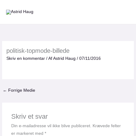
Gå
til
indholdet
politisk-topmode-billede
Skriv en kommentar
/ Af
Astrid Haug
/
07/11/2016
←
Forrige Medie
Skriv et svar
Din e-mailadresse vil ikke blive publiceret.
Krævede felter
er markeret med
*