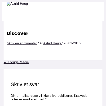
Gå
Navn*
Email*
Websted
til
indholdet
Discover
Skriv en kommentar
/ Af
Astrid Haug
/
28/01/2015
←
Forrige Medie
Skriv et svar
Din e-mailadresse vil ikke blive publiceret.
Krævede
felter er markeret med
*