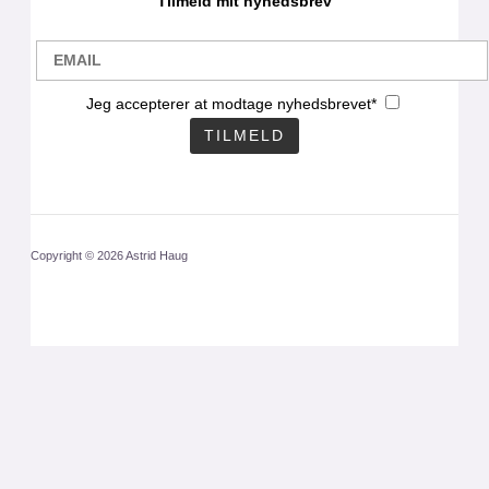
Tilmeld mit nyhedsbrev
Jeg accepterer at modtage nyhedsbrevet*
Copyright © 2026 Astrid Haug
CLO
THIS
MOD
Få mit nyhedsbrev