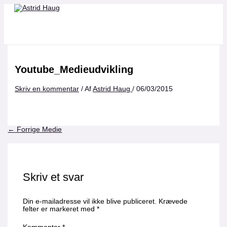
Gå
Navn*
Email*
Websted
Navn*
Email*
Websted
til
indholdet
Youtube_Medieudvikling
Skriv en kommentar
/ Af
Astrid Haug
/
06/03/2015
←
Forrige Medie
Skriv et svar
Din e-mailadresse vil ikke blive publiceret.
Krævede
felter er markeret med
*