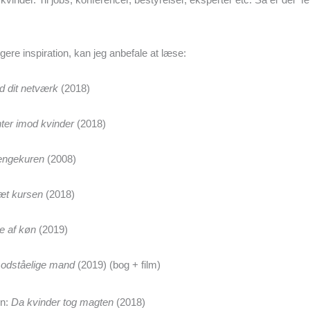
igere inspiration, kan jeg anbefale at læse:
d dit netværk
(2018)
er imod kvinder
(2018)
engekuren
(2008)
æt kursen
(2018)
e af køn
(2019)
modståelige mand
(2019) (bog + film)
rn:
Da kvinder tog magten
(2018)