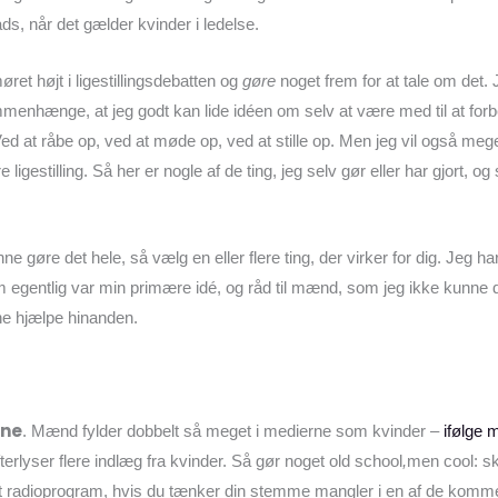
ads, når det gælder kvinder i ledelse.
ret højt i ligestillingsdebatten og
gøre
noget frem for at tale om det
ammenhænge, at jeg godt kan lide idéen om selv at være med til at fo
d at råbe op, ved at møde op, ved at stille op. Men jeg vil også meget
e ligestilling. Så her er nogle af de ting, jeg selv gør eller har gjort, o
unne gøre det hele, så vælg en eller flere ting, der virker for dig. Jeg 
som egentlig var min primære idé, og råd til mænd, som jeg ikke kunne 
rne hjælpe hinanden.
rne
. Mænd fylder dobbelt så meget i medierne som kvinder –
ifølge 
erlyser flere indlæg fra kvinder. Så gør noget old school
,
men cool: sk
r et radioprogram, hvis du tænker din stemme mangler i en af de kom