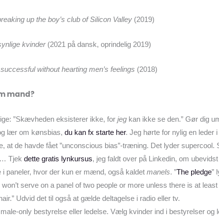
breaking up the boy’s club of Silicon Valley
(2019)
ynlige kvinder
(2021 på dansk, oprindelig 2019)
successful without hearting men’s feelings
(2018)
om mand?
ige: ”Skævheden eksisterer ikke, for
jeg
kan ikke se den.” Gør dig u
og lær om kønsbias,
du kan fx starte her
. Jeg hørte for nylig en leder 
, at de havde fået ”unconscious bias”-træning. Det lyder supercool. S
nd… Tjek
dette gratis lynkursus
, jeg faldt over på Linkedin, om ubevidst
age i paneler, hvor der kun er mænd, også kaldet
manels
. ”
The pledge
” 
I won’t serve on a panel of two people or more unless there is at lea
air.” Udvid det til også at gælde deltagelse i radio eller tv.
e i male-only bestyrelse eller ledelse. Vælg kvinder ind i bestyrelser og