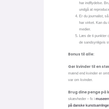
har indflydelse. Br
undgå at reproduc
Er du journalist, så
har virket. Kan du 
medier.
Læs de ti punkter o
de sandsynligvis s
Bonus til alle:
Gør kvinder til en stø
mænd end kvinder er omt
var om kvinder.
Brug dine penge på 
skævheder – fx i
museern
på danske kunstsamlinge