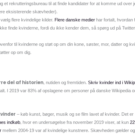
ug et rekrutteringsbureau til at finde kandidater for at komme ud over 
ere eksisterende skævheder).
 vælg flere kvindelige kilder.
Flere danske medier
har fortalt, hvordan 
ikke finde kvinderne, fordi du ikke kender dem, så spørg ud på Twitter
venfor til kvinderne og støt op om din kone, søster, mor, datter og kv
tøtter op om dig.
rre del af historien
, nutiden og fremtiden.
Skriv kvinder ind i Wiki
alt. I 2019 var 83% af opslagene om personer på danske Wikipedi
kvinder
– køb kunst, bøger, musik og se film lavet af kvinder. Det e
es indkøb
, hvor en undersøgelse fra november 2019 viser, at kun
22
r
mellem 2004-19 var af kvindelige kunstnere. Skævheden gælder o