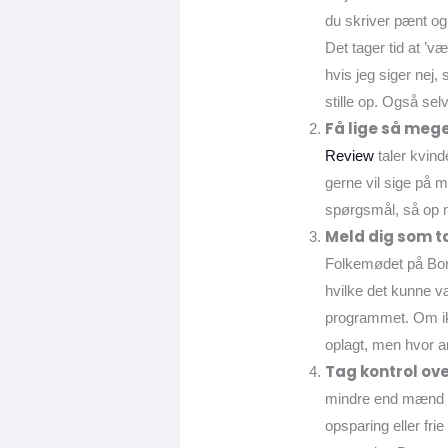
du skriver pænt og v
Det tager tid at ’væ
hvis jeg siger nej,
stille op. Også sel
Få lige så mege
Review
taler kvind
gerne vil sige på m
spørgsmål, så op m
Meld dig som ta
Folkemødet på Bor
hvilke det kunne væ
programmet. Om ik
oplagt, men hvor 
Tag kontrol ov
mindre end mænd ti
opsparing eller fri