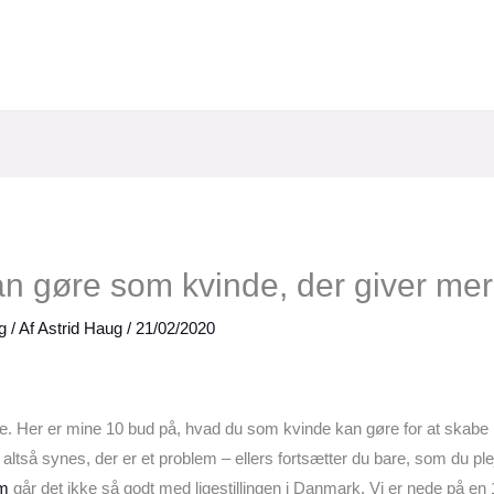
an gøre som kvinde, der giver mere 
g
/ Af
Astrid Haug
/
21/02/2020
Her er mine 10 bud på, hvad du som kvinde kan gøre for at skabe mer
tså synes, der er et problem – ellers fortsætter du bare, som du plej
um
går det ikke så godt med ligestillingen i Danmark. Vi er nede på en