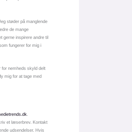
. Jeg støder på manglende
rbedre de mange
 gerne inspirere andre til
g som fungerer for mig i
har for nemheds skyld delt
dy mig for at tage med
medietrends.dk
.
riv et læserbrev. Kontakt
mende udsendelser. Hvis