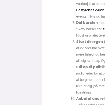
værktøj til at sco
Bestyrelseskvinde
events. Hvis du ha
Del barslen
med 
Skæv barsel har
ø
Rigshospitalet Sve
Start din egen
at kvinder har svæ
mere frihed, du be
alsidig hverdag. Og
Stil op til politik
muligheder for at 
af borgmestrene (1
ikke er dig (så for
ligestilling.
Anbefal andre 
– så anbefal andre 