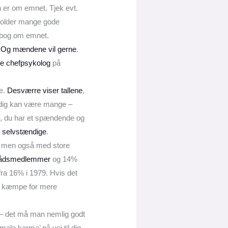
n er om emnet. Tjek evt.
holder mange gode
s bog om emnet.
.
Og mændene vil gerne
.
ge chefpsykolog
på
.
re.
Desværre viser tallene
,
ændig kan være mange –
e, du har et spændende og
e selvstændige
.
he, men også med store
yrådsmedlemmer
og 14%
fra 16% i 1979. Hvis det
vil kæmpe for mere
lv – det må man nemlig godt
male karma’ på vej til dig