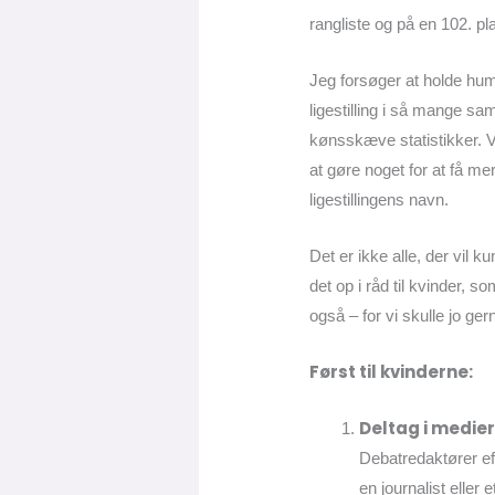
rangliste og på en 102. pl
Jeg forsøger at holde humø
ligestilling i så mange s
kønsskæve statistikker. Ve
at gøre noget for at få mer
ligestillingens navn.
Det er ikke alle, der vil k
det op i råd til kvinder, 
også – for vi skulle jo ge
Først til kvinderne:
Deltag i medie
Debatredaktører eft
en journalist elle