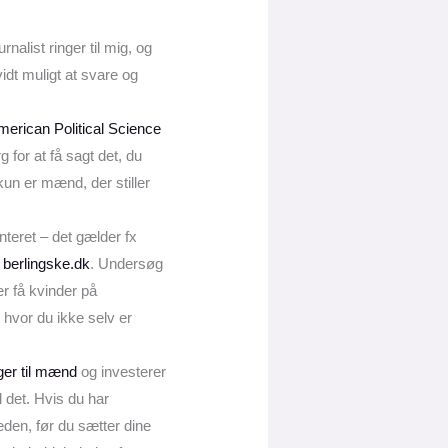
rnalist ringer til mig, og
idt muligt at svare og
merican Political Science
for at få sagt det, du
kun er mænd, der stiller
eret – det gælder fx
e berlingske.dk
. Undersøg
er få kvinder på
hvor du ikke selv er
ger til mænd
og investerer
 det. Hvis du har
heden, før du sætter dine