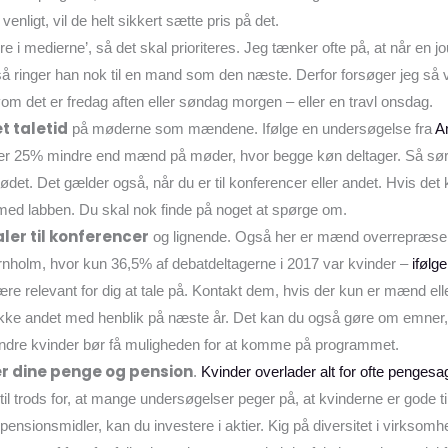
enligt, vil de helt sikkert sætte pris på det.
re i medierne’, så det skal prioriteres. Jeg tænker ofte på, at når en jou
 så ringer han nok til en mand som den næste. Derfor forsøger jeg så v
vom det er fredag aften eller søndag morgen – eller en travl onsdag.
t taletid
på møderne som mændene. Ifølge en undersøgelse fra
A
er 25% mindre end mænd på møder, hvor begge køn deltager. Så sørg 
ødet. Det gælder også, når du er til konferencer eller andet. Hvis det 
ed labben. Du skal nok finde på noget at spørge om.
ler til konferencer
og lignende. Også her er mænd overrepræsent
nholm, hvor kun 36,5% af debatdeltagerne i 2017 var kvinder –
ifølg
re relevant for dig at tale på. Kontakt dem, hvis der kun er mænd ell
ke andet med henblik på næste år. Det kan du også gøre om emner, 
andre kvinder bør få muligheden for at komme på programmet.
er dine penge og pension
.
Kvinder overlader alt for ofte pengesa
l trods for, at mange undersøgelser peger på, at kvinderne er gode til
e pensionsmidler, kan du investere i aktier. Kig på diversitet i virksom