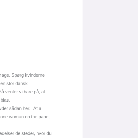
mage. Spørg kvinderne
i en stor dansk
å venter vi bare på, at
 bias.
lyder sådan her: ”At a
st one woman on the panel,
 ledelser de steder, hvor du