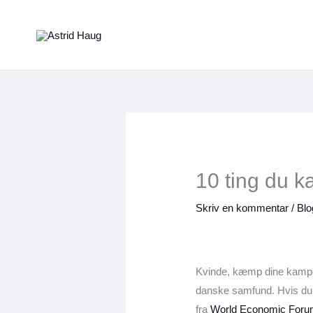
Gå
til
indholdet
10 ting du k
Skriv en kommentar
/
Blo
Kvinde, kæmp dine kampe. 
danske samfund. Hvis du al
fra
World Economic For