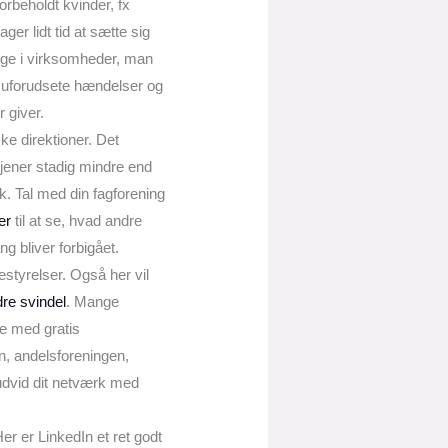
forbeholdt kvinder, fx
ger lidt tid at sætte sig
enge i virksomheder, man
af uforudsete hændelser og
r giver.
ke direktioner. Det
jener stadig mindre end
k. Tal med din fagforening
er
til at se, hvad andre
g bliver forbigået.
styrelser. Også her vil
re svindel
. Mange
te med gratis
n, andelsforeningen,
 udvid dit netværk med
er er LinkedIn et ret godt