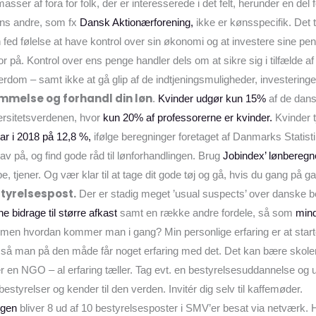
asser af fora for folk, der er interesserede i det felt, herunder en del 
ns andre, som fx
Dansk Aktionærforening,
ikke er kønsspecifik. Det ta
n fed følelse at have kontrol over sin økonomi og at investere sine p
ror på. Kontrol over ens penge handler dels om at sikre sig i tilfælde 
derdom – samt ikke at gå glip af de indtjeningsmuligheder, investeringe
emmelse og forhandl din løn
.
Kvinder udgør kun 15%
af de dans
ersitetsverdenen, hvor
kun 20% af professorerne er kvinder.
Kvinder t
ar i 2018 på 12,8 %,
ifølge beregninger foretaget af Danmarks Statisti
v på, og find gode råd til lønforhandlingen. Brug
Jobindex’ lønberegn
tjener. Og vær klar til at tage dit gode tøj og gå, hvis du gang på gan
styrelsespost.
Der er stadig meget ’usual suspects’ over danske be
ne bidrage til større afkast
samt en række andre fordele, så som
mind
– men hvordan kommer man i gang? Min personlige erfaring er at star
 så man på den måde får noget erfaring med det. Det kan bære skole
er en NGO – al erfaring tæller. Tag evt. en bestyrelsesuddannelse og
 bestyrelser og kender til den verden. Invitér dig selv til kaffemøder.
gen
bliver 8 ud af 10 bestyrelsesposter i SMV’er besat via netværk. H