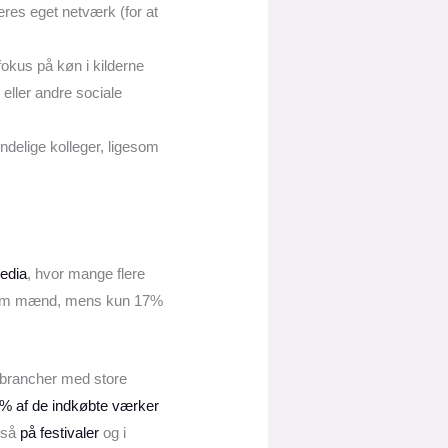
jeres eget netværk (for at
fokus på køn i kilderne
 eller andre sociale
indelige kolleger, ligesom
pedia
, hvor mange flere
a om mænd, mens kun 17%
r brancher med store
% af de indkøbte værker
gså
på festivaler
og i