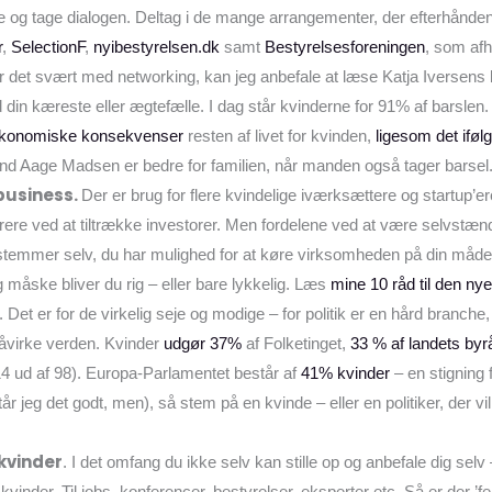
ute og tage dialogen. Deltag i de mange arrangementer, der efterhånde
r
,
SelectionF
,
nyibestyrelsen.dk
samt
Bestyrelsesforeningen
, som af
r det svært med networking, kan jeg anbefale at læse Katja Iversen
din kæreste eller ægtefælle. I dag står kvinderne for 91% af barslen
konomiske konsekvenser
resten af livet for kvinden,
ligesom det iføl
nd Aage Madsen er bedre for familien, når manden også tager barsel
 business.
Der er brug for flere kvindelige iværksættere og startup’e
rere ved at tiltrække investorer. Men fordelene ved at være selvst
stemmer selv, du har mulighed for at køre virksomheden på din måd
 måske bliver du rig – eller bare lykkelig. Læs
mine 10 råd til den ny
. Det er for de virkelig seje og modige – for politik er en hård branc
påvirke verden. Kvinder
udgør 37%
af Folketinget,
33 % af landets b
4 ud af 98). Europa-Parlamentet består af
41% kvinder
– en stigning 
står jeg det godt, men), så stem på en kvinde – eller en politiker, der 
kvinder
. I det omfang du ikke selv kan stille op og anbefale dig se
kvinder. Til jobs, konferencer, bestyrelser, eksperter etc. Så er der ’fe