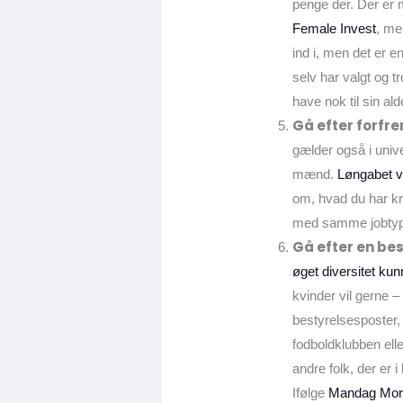
penge der. Der er m
Female Invest
, me
ind i, men det er e
selv har valgt og t
have nok til sin al
Gå efter forfr
gælder også i univ
mænd.
Løngabet v
om, hvad du har kra
med samme jobtype, 
Gå efter en be
øget diversitet kun
kvinder vil gerne 
bestyrelsesposter,
fodboldklubben ell
andre folk, der er i
Ifølge
Mandag Mor