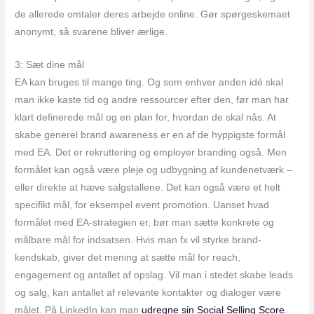
de allerede omtaler deres arbejde online. Gør spørgeskemaet
anonymt, så svarene bliver ærlige.
3: Sæt dine mål
EA kan bruges til mange ting. Og som enhver anden idé skal
man ikke kaste tid og andre ressourcer efter den, før man har
klart definerede mål og en plan for, hvordan de skal nås. At
skabe generel brand awareness er en af de hyppigste formål
med EA. Det er rekruttering og employer branding også. Men
formålet kan også være pleje og udbygning af kundenetværk –
eller direkte at hæve salgstallene. Det kan også være et helt
specifikt mål, for eksempel event promotion. Uanset hvad
formålet med EA-strategien er, bør man sætte konkrete og
målbare mål for indsatsen. Hvis man fx vil styrke brand-
kendskab, giver det mening at sætte mål for reach,
engagement og antallet af opslag. Vil man i stedet skabe leads
og salg, kan antallet af relevante kontakter og dialoger være
målet. På LinkedIn kan man
udregne sin Social Selling Score
.