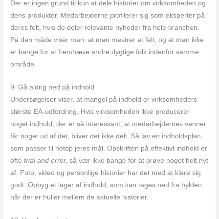
Der er ingen grund til kun at dele historier om virksomheden og
dens produkter. Medarbejderne profilerer sig som eksperter på
deres felt, hvis de deler relevante nyheder fra hele branchen.
På den måde viser man, at man mestrer et felt, og at man ikke
er bange for at fremhæve andre dygtige folk indenfor samme
område.
9: Gå aldrig ned på indhold
Undersøgelser viser, at mangel på indhold er virksomheders
største EA-udfordring. Hvis virksomheden ikke producerer
noget indhold, der er så interessant, at medarbejdernes venner
får noget ud af det, bliver det ikke delt. Så lav en indholdsplan,
som passer til netop jeres mål. Opskriften på effektivt indhold er
ofte
trial and error,
så vær ikke bange for at prøve noget helt nyt
af. Foto, video og personlige historier har det med at klare sig
godt. Opbyg et lager af indhold, som kan tages ned fra hylden,
når der er huller mellem de aktuelle historier.