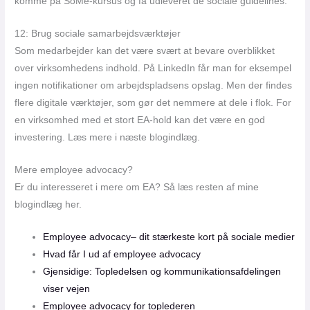
komme på SoMe-kursus og få udleveret de sociale guidelines.
12: Brug sociale samarbejdsværktøjer
Som medarbejder kan det være svært at bevare overblikket
over virksomhedens indhold. På LinkedIn får man for eksempel
ingen notifikationer om arbejdspladsens opslag. Men der findes
flere digitale værktøjer, som gør det nemmere at dele i flok. For
en virksomhed med et stort EA-hold kan det være en god
investering. Læs mere i næste blogindlæg.
Mere employee advocacy?
Er du interesseret i mere om EA? Så læs resten af mine
blogindlæg her.
Employee advocacy– dit stærkeste kort på sociale medier
Hvad får I ud af employee advocacy
Gjensidige: Topledelsen og kommunikationsafdelingen
viser vejen
Employee advocacy for toplederen