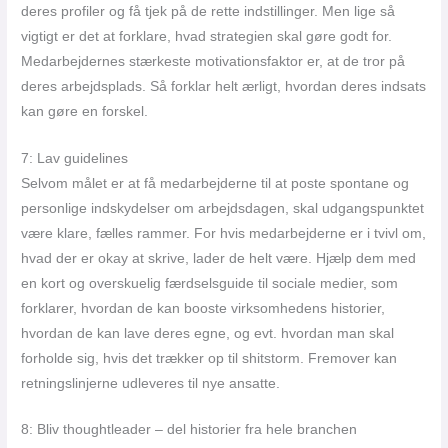
deres profiler og få tjek på de rette indstillinger. Men lige så
vigtigt er det at forklare, hvad strategien skal gøre godt for.
Medarbejdernes stærkeste motivationsfaktor er, at de tror på
deres arbejdsplads. Så forklar helt ærligt, hvordan deres indsats
kan gøre en forskel.
7: Lav guidelines
Selvom målet er at få medarbejderne til at poste spontane og
personlige indskydelser om arbejdsdagen, skal udgangspunktet
være klare, fælles rammer. For hvis medarbejderne er i tvivl om,
hvad der er okay at skrive, lader de helt være. Hjælp dem med
en kort og overskuelig færdselsguide til sociale medier, som
forklarer, hvordan de kan booste virksomhedens historier,
hvordan de kan lave deres egne, og evt. hvordan man skal
forholde sig, hvis det trækker op til shitstorm. Fremover kan
retningslinjerne udleveres til nye ansatte.
8: Bliv thoughtleader – del historier fra hele branchen