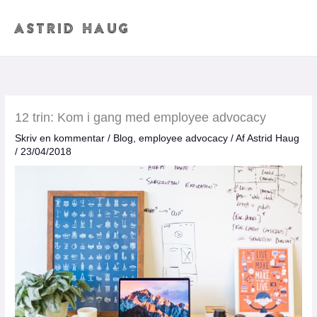
Gå
til
indholdet
12 trin: Kom i gang med employee advocacy
Skriv en kommentar
/
Blog
,
employee advocacy
/ Af
Astrid Haug
/
23/04/2018