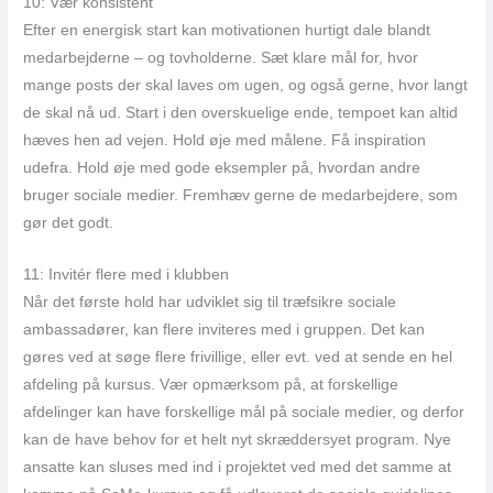
10: Vær konsistent
Efter en energisk start kan motivationen hurtigt dale blandt
medarbejderne – og tovholderne. Sæt klare mål for, hvor
mange posts der skal laves om ugen, og også gerne, hvor langt
de skal nå ud. Start i den overskuelige ende, tempoet kan altid
hæves hen ad vejen. Hold øje med målene. Få inspiration
udefra. Hold øje med gode eksempler på, hvordan andre
bruger sociale medier. Fremhæv gerne de medarbejdere, som
gør det godt.
11: Invitér flere med i klubben
Når det første hold har udviklet sig til træfsikre sociale
ambassadører, kan flere inviteres med i gruppen. Det kan
gøres ved at søge flere frivillige, eller evt. ved at sende en hel
afdeling på kursus. Vær opmærksom på, at forskellige
afdelinger kan have forskellige mål på sociale medier, og derfor
kan de have behov for et helt nyt skræddersyet program. Nye
ansatte kan sluses med ind i projektet ved med det samme at