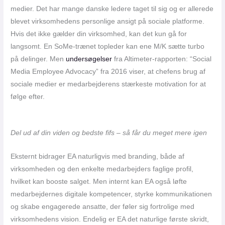
medier. Det har mange danske ledere taget til sig og er allerede
blevet virksomhedens personlige ansigt på sociale platforme.
Hvis det ikke gælder din virksomhed, kan det kun gå for
langsomt. En SoMe-trænet topleder kan ene M/K sætte turbo
på delinger. Men
undersøgelser
fra Altimeter-rapporten: “Social
Media Employee Advocacy” fra 2016 viser, at chefens brug af
sociale medier er medarbejderens stærkeste motivation for at
følge efter.
Del ud af din viden og bedste fifs – så får du meget mere igen
Eksternt bidrager EA naturligvis med branding, både af
virksomheden og den enkelte medarbejders faglige profil,
hvilket kan booste salget. Men internt kan EA også løfte
medarbejdernes digitale kompetencer, styrke kommunikationen
og skabe engagerede ansatte, der føler sig fortrolige med
virksomhedens vision. Endelig er EA det naturlige første skridt,