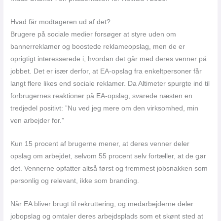
Hvad får modtageren ud af det?
Brugere på sociale medier forsøger at styre uden om
bannerreklamer og boostede reklameopslag, men de er
oprigtigt interesserede i, hvordan det går med deres venner på
jobbet. Det er især derfor, at EA-opslag fra enkeltpersoner får
langt flere likes end sociale reklamer. Da Altimeter spurgte ind til
forbrugernes reaktioner på EA-opslag, svarede næsten en
tredjedel positivt: ”Nu ved jeg mere om den virksomhed, min
ven arbejder for.”
Kun 15 procent af brugerne mener, at deres venner deler
opslag om arbejdet, selvom 55 procent selv fortæller, at de gør
det. Vennerne opfatter altså først og fremmest jobsnakken som
personlig og relevant, ikke som branding.
Når EA bliver brugt til rekruttering, og medarbejderne deler
jobopslag og omtaler deres arbejdsplads som et skønt sted at