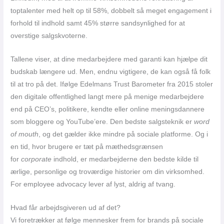
toptalenter med helt op til 58%, dobbelt så meget engagement i
forhold til indhold samt 45% større sandsynlighed for at
overstige salgskvoterne.
Tallene viser, at dine medarbejdere med garanti kan hjælpe dit
budskab længere ud. Men, endnu vigtigere, de kan også få folk
til at tro på det. Ifølge Edelmans Trust Barometer fra 2015 stoler
den digitale offentlighed langt mere på menige medarbejdere
end på CEO’s, politikere, kendte eller online meningsdannere
som bloggere og YouTube’ere. Den bedste salgsteknik er
word
of mouth
, og det gælder ikke mindre på sociale platforme. Og i
en tid, hvor brugere er tæt på mæthedsgrænsen
for
corporate
indhold, er medarbejderne den bedste kilde til
ærlige, personlige og troværdige historier om din virksomhed.
For employee advocacy lever af lyst, aldrig af tvang.
Hvad får arbejdsgiveren ud af det?
Vi foretrækker at følge mennesker frem for brands på sociale