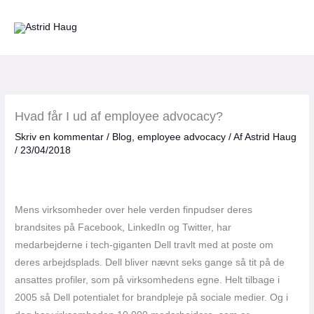
Gå
til
indholdet
Hvad får I ud af employee advocacy?
Skriv en kommentar
/
Blog
,
employee advocacy
/ Af
Astrid Haug
/
23/04/2018
Mens virksomheder over hele verden finpudser deres
brandsites på Facebook, LinkedIn og Twitter, har
medarbejderne i tech-giganten Dell travlt med at poste om
deres arbejdsplads. Dell bliver nævnt seks gange så tit på de
ansattes profiler, som på virksomhedens egne. Helt tilbage i
2005 så Dell potentialet for brandpleje på sociale medier. Og i