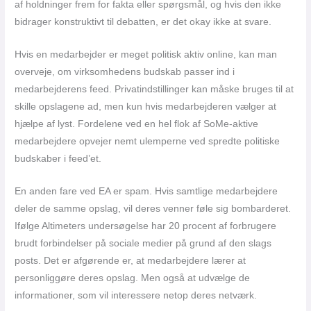
af holdninger frem for fakta eller spørgsmål, og hvis den ikke
bidrager konstruktivt til debatten, er det okay ikke at svare.
Hvis en medarbejder er meget politisk aktiv online, kan man
overveje, om virksomhedens budskab passer ind i
medarbejderens feed. Privatindstillinger kan måske bruges til at
skille opslagene ad, men kun hvis medarbejderen vælger at
hjælpe af lyst. Fordelene ved en hel flok af SoMe-aktive
medarbejdere opvejer nemt ulemperne ved spredte politiske
budskaber i feed’et.
En anden fare ved EA er spam. Hvis samtlige medarbejdere
deler de samme opslag, vil deres venner føle sig bombarderet.
Ifølge Altimeters undersøgelse har 20 procent af forbrugere
brudt forbindelser på sociale medier på grund af den slags
posts. Det er afgørende er, at medarbejdere lærer at
personliggøre deres opslag. Men også at udvælge de
informationer, som vil interessere netop deres netværk.