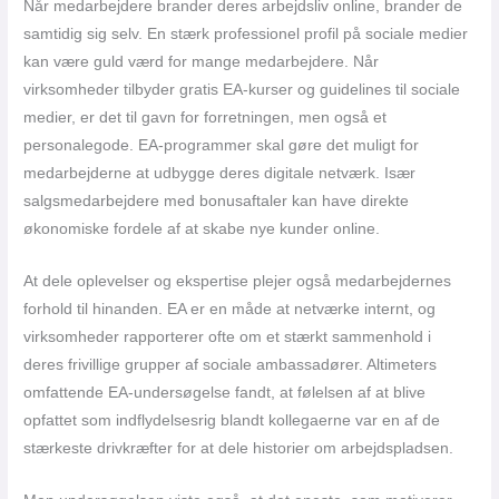
Når medarbejdere brander deres arbejdsliv online, brander de
samtidig sig selv. En stærk professionel profil på sociale medier
kan være guld værd for mange medarbejdere. Når
virksomheder tilbyder gratis EA-kurser og guidelines til sociale
medier, er det til gavn for forretningen, men også et
personalegode. EA-programmer skal gøre det muligt for
medarbejderne at udbygge deres digitale netværk. Især
salgsmedarbejdere med bonusaftaler kan have direkte
økonomiske fordele af at skabe nye kunder online.
At dele oplevelser og ekspertise plejer også medarbejdernes
forhold til hinanden. EA er en måde at netværke internt, og
virksomheder rapporterer ofte om et stærkt sammenhold i
deres frivillige grupper af sociale ambassadører. Altimeters
omfattende EA-undersøgelse fandt, at følelsen af at blive
opfattet som indflydelsesrig blandt kollegaerne var en af de
stærkeste drivkræfter for at dele historier om arbejdspladsen.