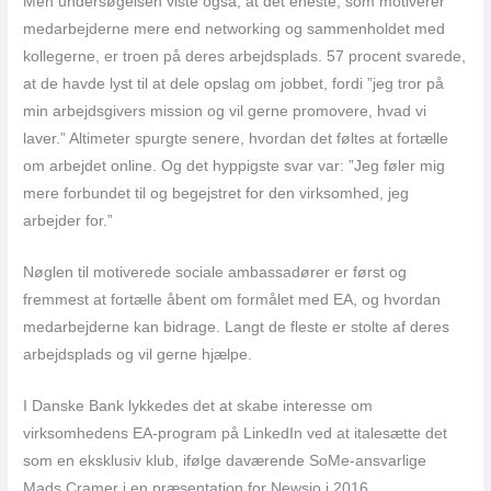
Men undersøgelsen viste også, at det eneste, som motiverer
medarbejderne mere end networking og sammenholdet med
kollegerne, er troen på deres arbejdsplads. 57 procent svarede,
at de havde lyst til at dele opslag om jobbet, fordi ”jeg tror på
min arbejdsgivers mission og vil gerne promovere, hvad vi
laver.” Altimeter spurgte senere, hvordan det føltes at fortælle
om arbejdet online. Og det hyppigste svar var: ”Jeg føler mig
mere forbundet til og begejstret for den virksomhed, jeg
arbejder for.”
Nøglen til motiverede sociale ambassadører er først og
fremmest at fortælle åbent om formålet med EA, og hvordan
medarbejderne kan bidrage. Langt de fleste er stolte af deres
arbejdsplads og vil gerne hjælpe.
I Danske Bank lykkedes det at skabe interesse om
virksomhedens EA-program på LinkedIn ved at italesætte det
som en eksklusiv klub, ifølge daværende SoMe-ansvarlige
Mads Cramer i en præsentation for Newsio i 2016.