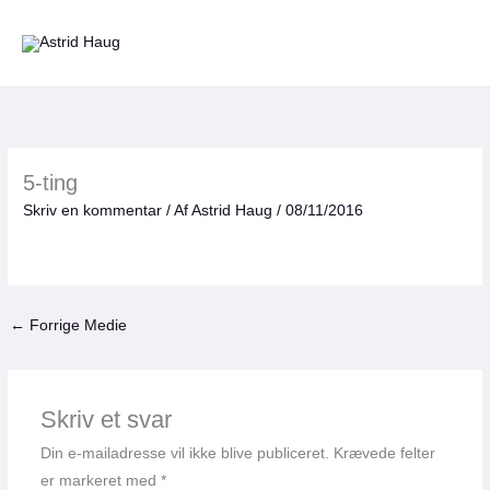
Gå
til
indholdet
5-ting
Skriv en kommentar
/ Af
Astrid Haug
/
08/11/2016
←
Forrige Medie
Skriv et svar
Din e-mailadresse vil ikke blive publiceret.
Krævede felter
er markeret med
*