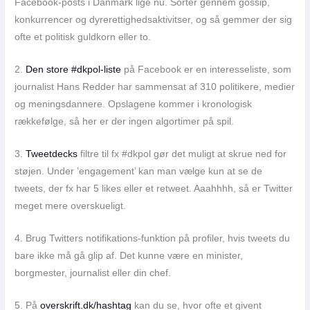
Facebook-posts i Danmark lige nu. Sortér gennem gossip,
konkurrencer og dyrerettighedsaktivitser, og så gemmer der sig
ofte et politisk guldkorn eller to.
2.
Den store #dkpol-liste
på Facebook er en interesseliste, som
journalist Hans Redder har sammensat af 310 politikere, medier
og meningsdannere. Opslagene kommer i kronologisk
rækkefølge, så her er der ingen algortimer på spil.
3.
Tweetdecks
filtre til fx #dkpol gør det muligt at skrue ned for
støjen. Under ’engagement’ kan man vælge kun at se de
tweets, der fx har 5 likes eller et retweet. Aaahhhh, så er Twitter
meget mere overskueligt.
4. Brug Twitters notifikations-funktion på profiler, hvis tweets du
bare ikke må gå glip af. Det kunne være en minister,
borgmester, journalist eller din chef.
5. På
overskrift.dk/hashtag
kan du se, hvor ofte et givent