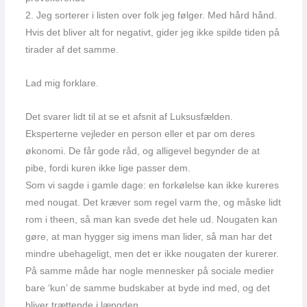
2. Jeg sorterer i listen over folk jeg følger. Med hård hånd.
Hvis det bliver alt for negativt, gider jeg ikke spilde tiden på
tirader af det samme.
Lad mig forklare.
Det svarer lidt til at se et afsnit af Luksusfælden.
Eksperterne vejleder en person eller et par om deres
økonomi. De får gode råd, og alligevel begynder de at
pibe, fordi kuren ikke lige passer dem.
Som vi sagde i gamle dage: en forkølelse kan ikke kureres
med nougat. Det kræver som regel varm the, og måske lidt
rom i theen, så man kan svede det hele ud. Nougaten kan
gøre, at man hygger sig imens man lider, så man har det
mindre ubehageligt, men det er ikke nougaten der kurerer.
På samme måde har nogle mennesker på sociale medier
bare ‘kun’ de samme budskaber at byde ind med, og det
bliver trættende i længden.