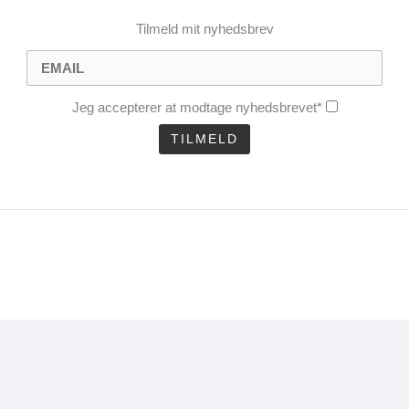
Tilmeld mit nyhedsbrev
Jeg accepterer at modtage nyhedsbrevet*
CLOSE
THIS
MODULE
uel analyse 1 gang