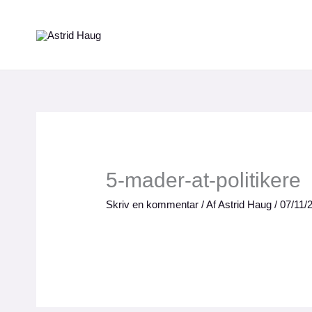
Gå
til
indholdet
5-mader-at-politikere
Skriv en kommentar
/ Af
Astrid Haug
/
07/11/