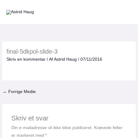
Gå
til
indholdet
final-5dkpol-slide-3
Skriv en kommentar
/ Af
Astrid Haug
/
07/11/2016
←
Forrige Medie
Skriv et svar
Din e-mailadresse vil ikke blive publiceret.
Krævede felter
er markeret med
*