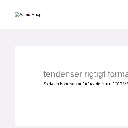
Gå
til
indholdet
tendenser rigtigt form
Skriv en kommentar
/ Af
Astrid Haug
/
08/11/