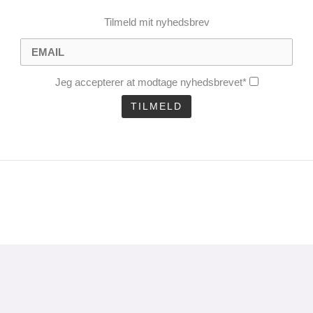
Tilmeld mit nyhedsbrev
Jeg accepterer at modtage nyhedsbrevet*
CLOSE
THIS
MODULE
uel analyse 1 gang