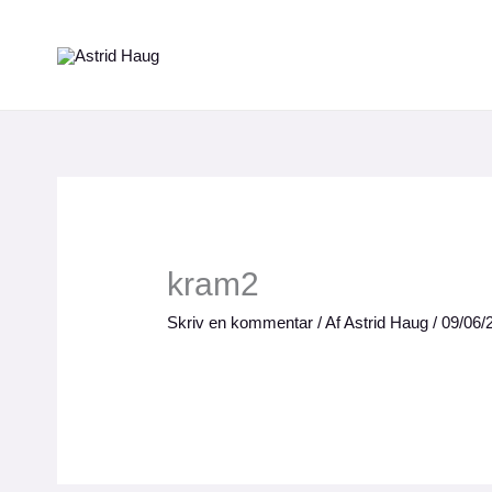
Gå
til
indholdet
kram2
Skriv en kommentar
/ Af
Astrid Haug
/
09/06/