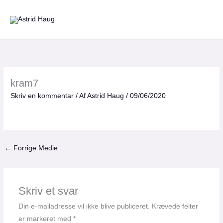
Gå
til
indholdet
kram7
Skriv en kommentar
/ Af
Astrid Haug
/
09/06/2020
←
Forrige Medie
Skriv et svar
Din e-mailadresse vil ikke blive publiceret.
Krævede felter
er markeret med
*