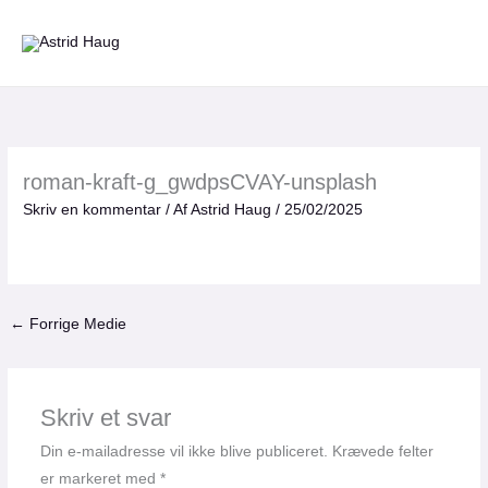
Gå
til
indholdet
roman-kraft-g_gwdpsCVAY-unsplash
Skriv en kommentar
/ Af
Astrid Haug
/
25/02/2025
←
Forrige Medie
Skriv et svar
Din e-mailadresse vil ikke blive publiceret.
Krævede felter
er markeret med
*