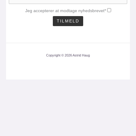
Jeg accepterer at modtage nyhedsbrevet*
Copyright © 2026 Astrid Haug
CLO
THI
MOD
Få mit nyhedsbrev med
en aktuel analyse 1
gang om måneden.