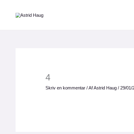
Gå
til
indholdet
4
Skriv en kommentar
/ Af
Astrid Haug
/
29/01/