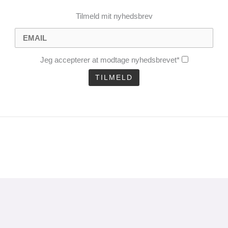
Tilmeld mit nyhedsbrev
Jeg accepterer at modtage nyhedsbrevet*
CLOSE
THIS
MODULE
uel analyse 1 gang